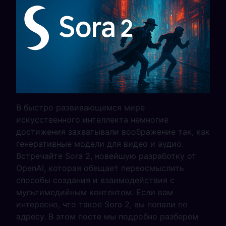
В быстро развивающемся мире
искусственного интеллекта немногие
достижения захватывали воображение так, как
генеративные модели для видео и аудио.
Встречайте Sora 2, новейшую разработку от
OpenAI, которая обещает переосмыслить
способы создания и взаимодействия с
мультимедийным контентом. Если вам
интересно, что такое Sora 2, вы попали по
адресу. В этом посте мы подробно разберем