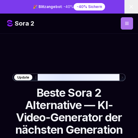
Di
🎉 Blitzangebot
: -40%
-40% Sichern
Sora 2
Testen Sie die beste Sora 2 Alternative
Update
Beste Sora 2
Alternative — KI-
Video-Generator der
nächsten Generation